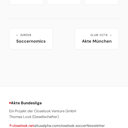
← ZURÜCK
CLUB-SITE →
Soccernomics
Akte München
Akte Bundesliga
Ein Projekt der Closelook Venture GmbH
Thomas Look (Gesellschafter)
↗ closelook.net
altusalpha.com
closelook.soccer
Newsletter