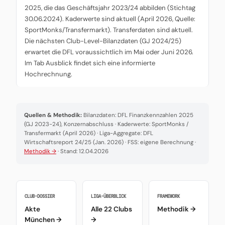
2025, die das Geschäftsjahr 2023/24 abbilden (Stichtag
30.06.2024). Kaderwerte sind aktuell (April 2026, Quelle:
SportMonks/Transfermarkt). Transferdaten sind aktuell.
Die nächsten Club-Level-Bilanzdaten (GJ 2024/25)
erwartet die DFL voraussichtlich im Mai oder Juni 2026.
Im Tab Ausblick findet sich eine informierte
Hochrechnung.
Quellen & Methodik:
Bilanzdaten: DFL Finanzkennzahlen 2025
(GJ 2023-24), Konzernabschluss · Kaderwerte: SportMonks /
Transfermarkt (April 2026) · Liga-Aggregate: DFL
Wirtschaftsreport 24/25 (Jan. 2026) · FSS: eigene Berechnung ·
Methodik →
· Stand: 12.04.2026
CLUB-DOSSIER
LIGA-ÜBERBLICK
FRAMEWORK
Akte
Alle 22 Clubs
Methodik →
München →
→