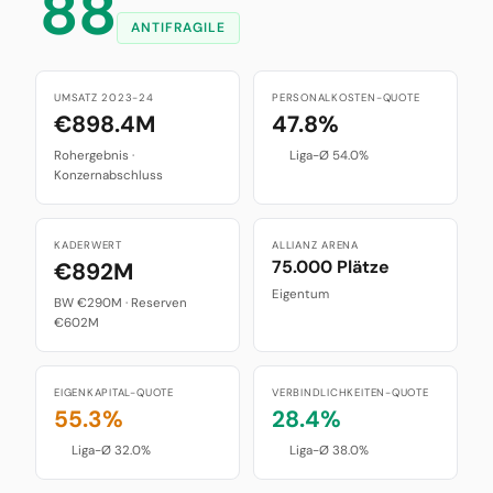
88
ANTIFRAGILE
UMSATZ 2023-24
PERSONALKOSTEN-QUOTE
€898.4M
47.8%
Rohergebnis ·
Liga-Ø 54.0%
Konzernabschluss
KADERWERT
ALLIANZ ARENA
75.000 Plätze
€892M
Eigentum
BW €290M · Reserven
€602M
EIGENKAPITAL-QUOTE
VERBINDLICHKEITEN-QUOTE
55.3%
28.4%
Liga-Ø 32.0%
Liga-Ø 38.0%