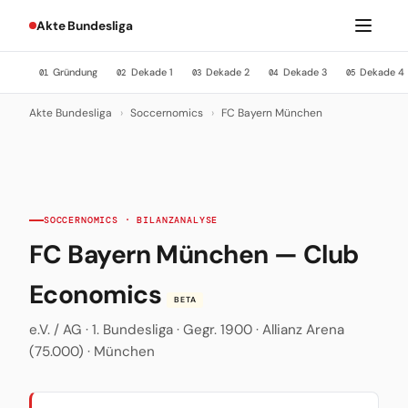
Akte Bundesliga
Gründung
Dekade 1
Dekade 2
Dekade 3
Dekade 4
01
02
03
04
05
Akte Bundesliga
›
Soccernomics
›
FC Bayern München
SOCCERNOMICS · BILANZANALYSE
FC Bayern München — Club
Economics
BETA
e.V. / AG · 1. Bundesliga · Gegr. 1900 · Allianz Arena
(75.000) · München