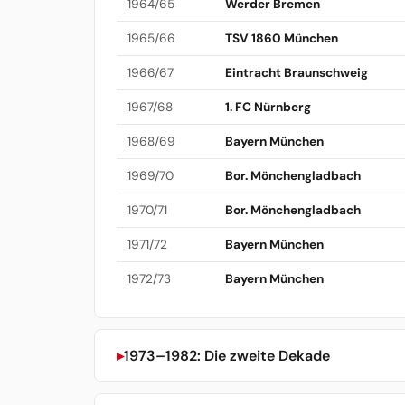
1964/65
Werder Bremen
1965/66
TSV 1860 München
1966/67
Eintracht Braunschweig
1967/68
1. FC Nürnberg
1968/69
Bayern München
1969/70
Bor. Mönchengladbach
1970/71
Bor. Mönchengladbach
1971/72
Bayern München
1972/73
Bayern München
1973–1982: Die zweite Dekade