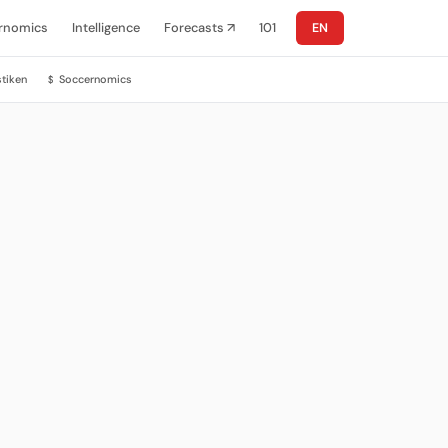
rnomics
Intelligence
Forecasts ↗
101
EN
stiken
Soccernomics
$