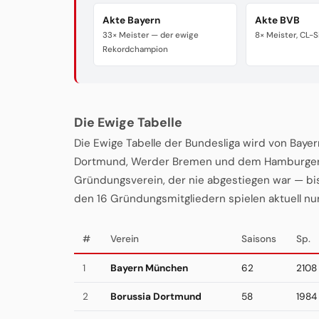
Akte Bayern
Akte BVB
33× Meister — der ewige
8× Meister, CL-S
Rekordchampion
Die Ewige Tabelle
Die Ewige Tabelle der Bundesliga wird von Baye
Dortmund, Werder Bremen und dem Hamburger SV
Gründungsverein, der nie abgestiegen war — bis
den 16 Gründungsmitgliedern spielen aktuell nu
#
Verein
Saisons
Sp.
1
Bayern München
62
2108
2
Borussia Dortmund
58
1984