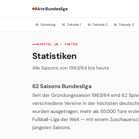
Akte Bundesliga
Gründung
Dekade 1
Dekade 2
Dekade 3
01
02
03
04
KAPITEL 10 — FAKTEN
Statistiken
Alle Saisons von 1963/64 bis heute
62 Saisons Bundesliga
Seit der Gründungssaison 1963/64 sind 62 Spielz
verschiedene Vereine in der höchsten deutschen
wurden ausgetragen, mehr als 55.000 Tore erziel
Fußball-Liga der Welt — mit einem Zuschauersch
jüngsten Saisons.