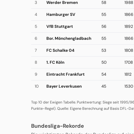
3
Werder Bremen
58
1988
4
Hamburger SV
55
1866
5
VfB Stuttgart
56
1892
6
Bor. Mönchengladbach
55
1866
7
FC Schalke 04
53
1808
8
1. FC Köln
50
1708
9
Eintracht Frankfurt
54
1812
10
Bayer Leverkusen
45
1530
Top 10 der Ewigen Tabelle. Punktwertung: Siege seit 1995/96 
Punkte-Regel). Quelle: Eigene Berechnung auf Basis DFL-Da
Bundesliga-Rekorde