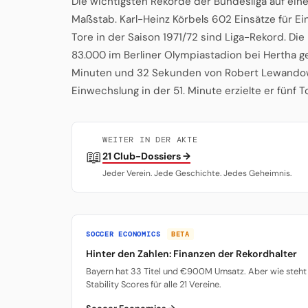
Die wichtigsten Rekorde der Bundesliga auf eine
Maßstab. Karl-Heinz Körbels 602 Einsätze für Ein
Tore in der Saison 1971/72 sind Liga-Rekord. Die
83.000 im Berliner Olympiastadion bei Hertha geg
Minuten und 32 Sekunden von Robert Lewandow
Einwechslung in der 51. Minute erzielte er fünf 
WEITER IN DER AKTE
📖
21 Club-Dossiers →
Jeder Verein. Jede Geschichte. Jedes Geheimnis.
SOCCER ECONOMICS
BETA
Hinter den Zahlen: Finanzen der Rekordhalter
Bayern hat 33 Titel und €900M Umsatz. Aber wie steht 
Stability Scores für alle 21 Vereine.