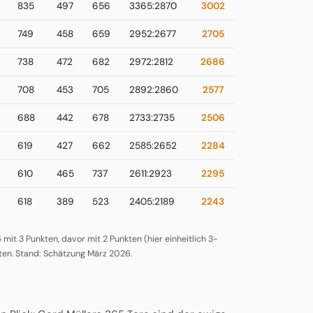
835
497
656
3365:2870
3002
749
458
659
2952:2677
2705
738
472
682
2972:2812
2686
708
453
705
2892:2860
2577
688
442
678
2733:2735
2506
619
427
662
2585:2652
2284
610
465
737
2611:2923
2295
618
389
523
2405:2189
2243
mit 3 Punkten, davor mit 2 Punkten (hier einheitlich 3-
ten. Stand: Schätzung März 2026.