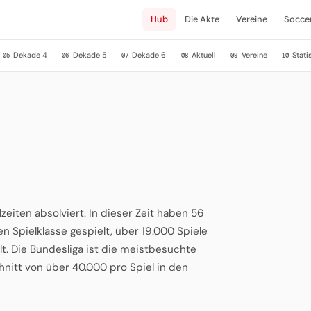
Hub
Die Akte
Vereine
Socce
Dekade 4
Dekade 5
Dekade 6
Aktuell
Vereine
Stati
05
06
07
08
09
10
eiten absolviert. In dieser Zeit haben 56
 Spielklasse gespielt, über 19.000 Spiele
t. Die Bundesliga ist die meistbesuchte
nitt von über 40.000 pro Spiel in den