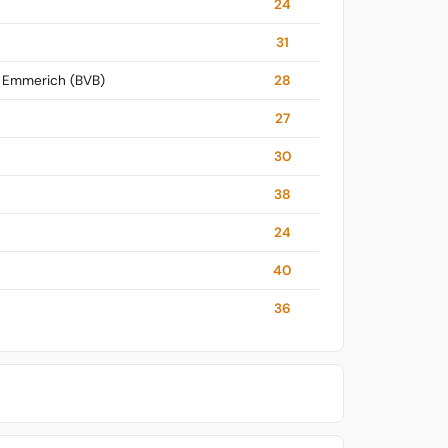
24
31
r Emmerich (BVB)
28
27
30
38
24
40
36