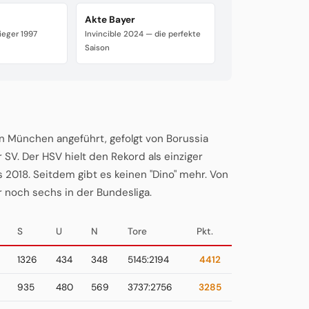
Akte Bayer
ieger 1997
Invincible 2024 — die perfekte
Saison
rn München angeführt, gefolgt von Borussia
. Der HSV hielt den Rekord als einziger
 2018. Seitdem gibt es keinen "Dino" mehr. Von
r noch sechs in der Bundesliga.
S
U
N
Tore
Pkt.
1326
434
348
5145:2194
4412
935
480
569
3737:2756
3285