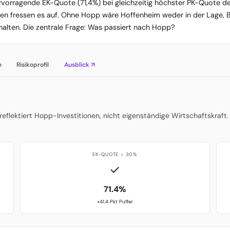
ervorragende EK-Quote (71,4%) bei gleichzeitig höchster PK-Quote der
sten fressen es auf. Ohne Hopp wäre Hoffenheim weder in der Lage, 
halten. Die zentrale Frage: Was passiert nach Hopp?
e
Risikoprofil
Ausblick ↗
 reflektiert Hopp-Investitionen, nicht eigenständige Wirtschaftskraf
EK-QUOTE > 30%
✓
71.4%
+41.4 Pkt Puffer