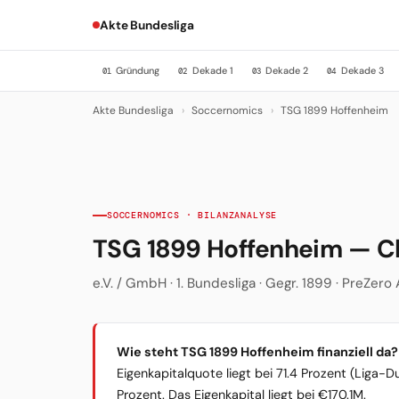
Akte Bundesliga
Gründung
Dekade 1
Dekade 2
Dekade 3
01
02
03
04
Akte Bundesliga
›
Soccernomics
›
TSG 1899 Hoffenheim
SOCCERNOMICS · BILANZANALYSE
TSG 1899 Hoffenheim — C
e.V. / GmbH · 1. Bundesliga · Gegr. 1899 · PreZero
Wie steht TSG 1899 Hoffenheim finanziell da?
Eigenkapitalquote liegt bei 71.4 Prozent (Liga-D
Prozent. Das Eigenkapital liegt bei €170.1M.