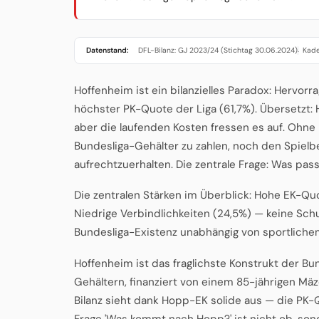
Datenstand:
DFL-Bilanz: GJ 2023/24 (Stichtag 30.06.2024)
Kade
·
Hoffenheim ist ein bilanzielles Paradox: Hervorr
höchster PK-Quote der Liga (61,7%). Übersetzt: 
aber die laufenden Kosten fressen es auf. Ohn
Bundesliga-Gehälter zu zahlen, noch den Spiel
aufrechtzuerhalten. Die zentrale Frage: Was pas
Die zentralen Stärken im Überblick: Hohe EK-Quot
Niedrige Verbindlichkeiten (24,5%) — keine Sc
Bundesliga-Existenz unabhängig von sportlichem
Hoffenheim ist das fraglichste Konstrukt der Bu
Gehältern, finanziert von einem 85-jährigen Mäz
Bilanz sieht dank Hopp-EK solide aus — die PK-Qu
Frage 'Was kommt nach Hopp?' ist nicht ob, so