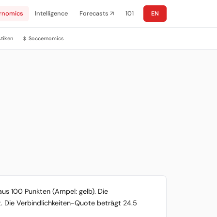
rnomics
Intelligence
Forecasts ↗
101
EN
stiken
Soccernomics
$
aus 100 Punkten (Ampel: gelb). Die
t. Die Verbindlichkeiten-Quote beträgt 24.5