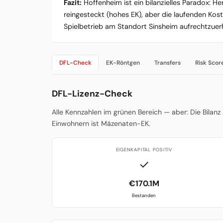
Fazit:
Hoffenheim ist ein bilanzielles Paradox: H
reingesteckt (hohes EK), aber die laufenden Ko
Spielbetrieb am Standort Sinsheim aufrechtzuer
DFL-Check
EK-Röntgen
Transfers
Risk Scor
DFL-Lizenz-Check
Alle Kennzahlen im grünen Bereich — aber: Die Bilanz
Einwohnern ist Mäzenaten-EK.
EIGENKAPITAL POSITIV
✓
€170.1M
Bestanden