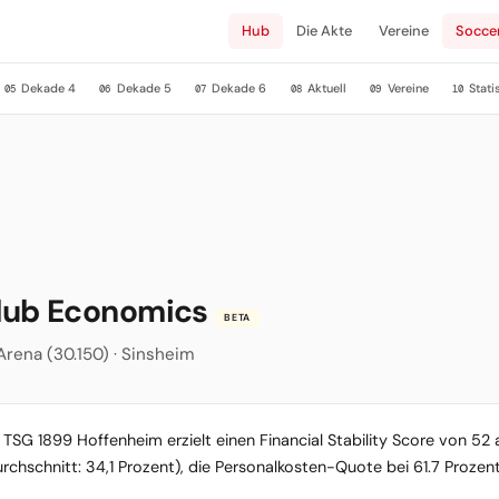
Hub
Die Akte
Vereine
Socce
Dekade 4
Dekade 5
Dekade 6
Aktuell
Vereine
Stati
05
06
07
08
09
10
lub Economics
BETA
 Arena (30.150) · Sinsheim
TSG 1899 Hoffenheim erzielt einen Financial Stability Score von 52 
urchschnitt: 34,1 Prozent), die Personalkosten-Quote bei 61.7 Prozen