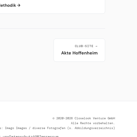
ethodik →
CLUB-SITE →
Akte Hoffenheim
© 2020–2026 Closelook Venture GmbH
Alle Rechte vorbehalten.
s: Imago Images / diverse Fotografen (s. Abbildungsverzeichnis)
r uns
Datenschutz
AGB
Impressum