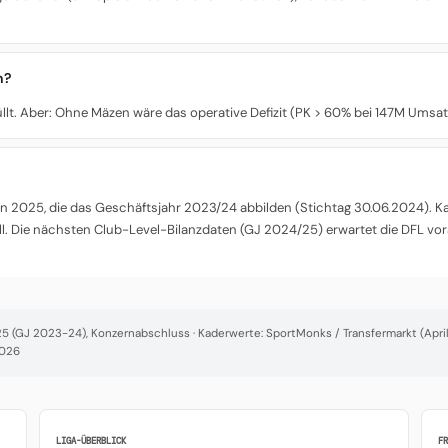
n?
üllt. Aber: Ohne Mäzen wäre das operative Defizit (PK > 60% bei 147M Umsatz
 2025, die das Geschäftsjahr 2023/24 abbilden (Stichtag 30.06.2024). Kade
l. Die nächsten Club-Level-Bilanzdaten (GJ 2024/25) erwartet die DFL vor
 (GJ 2023-24), Konzernabschluss · Kaderwerte: SportMonks / Transfermarkt (April 
2026
LIGA-ÜBERBLICK
F