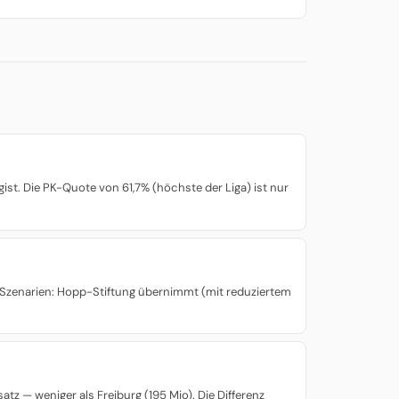
ist. Die PK-Quote von 61,7% (höchste der Liga) ist nur
e Szenarien: Hopp-Stiftung übernimmt (mit reduziertem
tz — weniger als Freiburg (195 Mio). Die Differenz