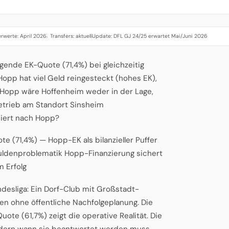
rwerte: April 2026
Transfers: aktuell
Update: DFL GJ 24/25 erwartet Mai/Juni 2026
·
·
agende EK-Quote (71,4%) bei gleichzeitig
Hopp hat viel Geld reingesteckt (hohes EK),
e Hopp wäre Hoffenheim weder in der Lage,
betrieb am Standort Sinsheim
siert nach Hopp?
e (71,4%) — Hopp-EK als bilanzieller Puffer
huldenproblematik Hopp-Finanzierung sichert
 Erfolg
ndesliga: Ein Dorf-Club mit Großstadt-
en ohne öffentliche Nachfolgeplanung. Die
ote (61,7%) zeigt die operative Realität. Die
ndern wann sie beantwortet werden muss.