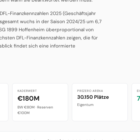
n DFL-Finanzkennzahlen 2025 (Geschäftsjahr
insgesamt wuchs in der Saison 2024/25 um 6,7
 TSG 1899 Hoffenheim überproportional von
hsten DFL-Finanzkennzahlen zeigen, die für
lick findet sich eine informierte
KADERWERT
PREZERO ARENA
E
30.150 Plätze
€180M
Eigentum
BW €80M · Reserven
€100M