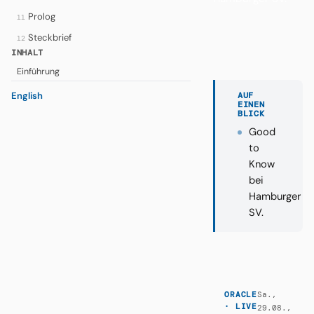
Prolog
11
Steckbrief
12
INHALT
Einführung
English
AUF
EINEN
BLICK
Good
to
Know
bei
Hamburger
SV.
Sa.,
ORACLE
· LIVE
29.08.,