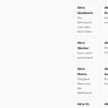
Akte
A
Gladbach
St
Die
Di
Sehnsucht
si
nach dem
alten Glanz
Akte
Ak
Werder
Ke
St
Noch nicht
ausverkauft
Akte
A
Mainz
A
Die graue
Ru
Maus und
Pu
die
Welttrainer
Akte St.
A