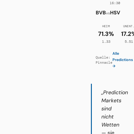
16:30
BVB
HSV
vs
HEIM
UNENT
71.3%
17.2
1.33
5.51
Alle
Quelle:
Predictions
Pinnacle
→
„Prediction
Markets
sind
nicht
Wetten
— sie