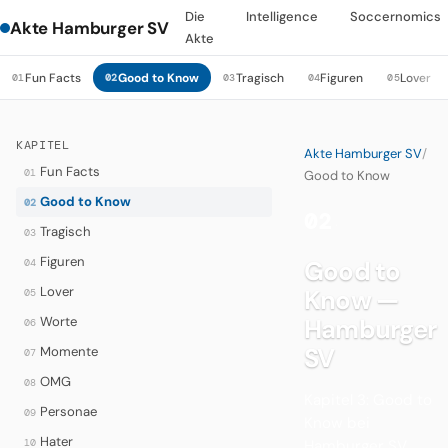
Die
Intelligence
Soccernomics
Akte Hamburger SV
Akte
Fun Facts
Good to Know
Tragisch
Figuren
Lover
01
02
03
04
05
KAPITEL
Akte Hamburger SV
/
Fun Facts
01
Good to Know
Good to Know
02
02
·
Tragisch
03
Figuren
Good to
04
Lover
Know —
05
Worte
Hamburger
06
SV
Momente
07
OMG
08
Kapitel 3: Good to
Personae
09
Know bei
Hater
10
Hamburger SV.