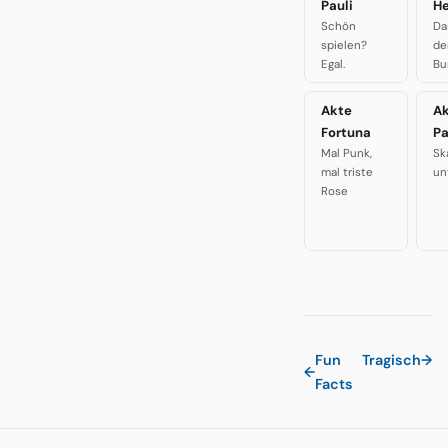
Pauli
H
Schön
Da
spielen?
de
Egal.
Bu
Akte
A
Fortuna
P
Mal Punk,
Sk
mal triste
un
Rose
Fun
Tragisch
→
←
Facts