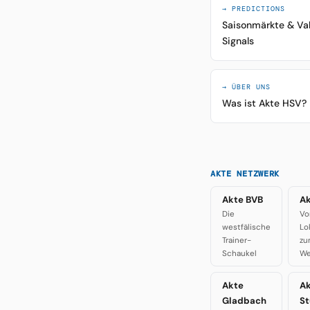
→ PREDICTIONS
Saisonmärkte & Va
Signals
→ ÜBER UNS
Was ist Akte HSV?
AKTE NETZWERK
Akte BVB
Ak
Die
Vo
westfälische
Lo
Trainer-
zu
Schaukel
We
Akte
A
Gladbach
St