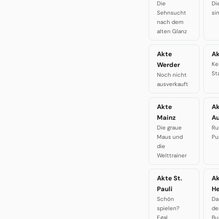
Die
Di
Sehnsucht
si
nach dem
alten Glanz
Akte
Ak
Werder
Ke
St
Noch nicht
ausverkauft
Akte
A
Mainz
A
Die graue
Ru
Maus und
Pu
die
Welttrainer
Akte St.
A
Pauli
H
Schön
Da
spielen?
de
Egal.
Bu