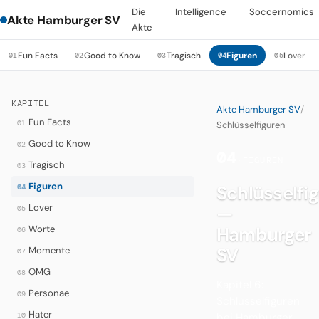
Die
Intelligence
Soccernomics
Akte Hamburger SV
Akte
Fun Facts
Good to Know
Tragisch
Figuren
Lover
01
02
03
04
05
KAPITEL
Akte Hamburger SV
/
Fun Facts
01
Schlüsselfiguren
Good to Know
02
04
·
FIGUREN
Tragisch
03
Figuren
Schlüsselfi
04
Lover
—
05
Worte
Hamburger
06
SV
Momente
07
OMG
08
Kapitel 6:
Personae
09
Schlüsselfiguren
Hater
10
bei Hamburger