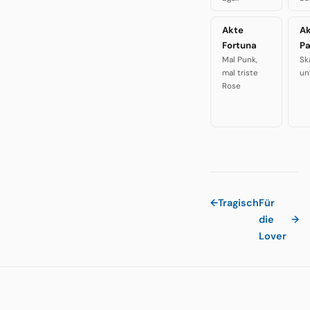
Akte
A
Fortuna
P
Mal Punk,
Sk
mal triste
un
Rose
←
Tragisch
Für
die
→
Lover