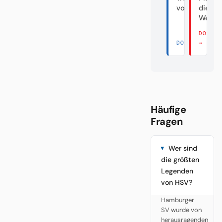
vom Dorf
die
Welttr
DORT 
DORT LESEN 
→
Häufige
Fragen
Wer sind
die größten
Legenden
von HSV?
Hamburger
SV wurde von
herausragenden