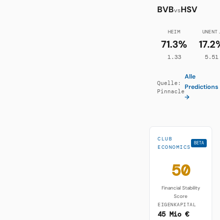
BVB
HSV
vs
HEIM
UNENT
71.3%
17.2
1.33
5.51
Alle
Quelle:
Predictions
Pinnacle
→
CLUB
BETA
ECONOMICS
50
Financial Stability
Score
EIGENKAPITAL
45 Mio €