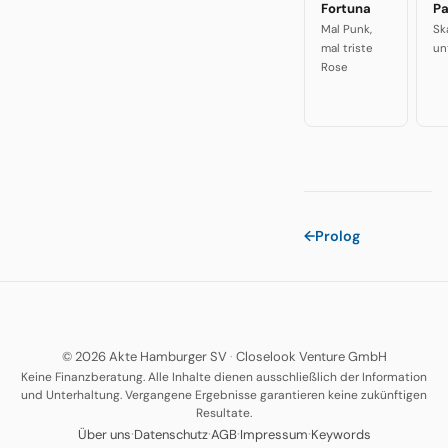
Fortuna
P
Mal Punk,
Sk
mal triste
un
Rose
←
Prolog
© 2026 Akte Hamburger SV
·
Closelook Venture GmbH
Keine Finanzberatung. Alle Inhalte dienen ausschließlich der Information
und Unterhaltung. Vergangene Ergebnisse garantieren keine zukünftigen
Resultate.
·
·
·
·
Über uns
Datenschutz
AGB
Impressum
Keywords