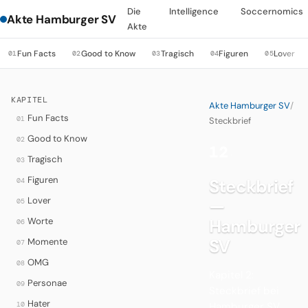
Die
Intelligence
Soccernomics
Akte Hamburger SV
Akte
Fun Facts
Good to Know
Tragisch
Figuren
Lover
01
02
03
04
05
KAPITEL
Akte Hamburger SV
/
Fun Facts
01
Steckbrief
Good to Know
02
12
·
Tragisch
03
Figuren
Steckbrief
04
Lover
—
05
Worte
Hamburger
06
SV
Momente
07
OMG
08
Kapitel 2:
Personae
09
Steckbrief bei
Hater
10
Hamburger SV.