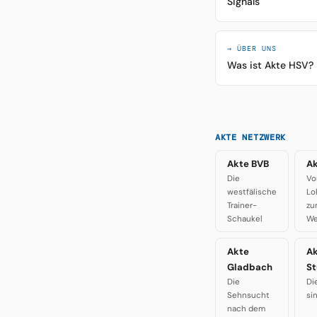
Signals
→ ÜBER UNS
Was ist Akte HSV?
AKTE NETZWERK
Akte BVB
Ak
Die
Vo
westfälische
Lo
Trainer-
zu
Schaukel
We
Akte
A
Gladbach
St
Die
Di
Sehnsucht
si
nach dem