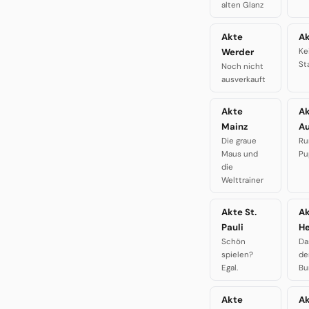
alten Glanz
Akte
Ak
Werder
Ke
St
Noch nicht
ausverkauft
Akte
A
Mainz
A
Die graue
Ru
Maus und
Pu
die
Welttrainer
Akte St.
A
Pauli
H
Schön
Da
spielen?
de
Egal.
Bu
Akte
A