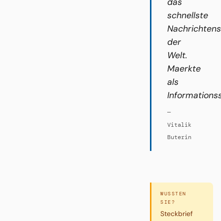
das
schnellste
Nachrichten
der
Welt.
Maerkte
als
Informations
—
Vitalik
Buterin
WUSSTEN
SIE?
Steckbrief