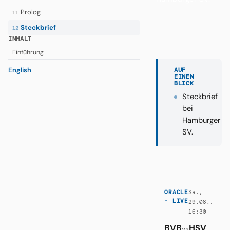
Prolog
11
Steckbrief
12
INHALT
Einführung
English
AUF
EINEN
BLICK
Steckbrief
bei
Hamburger
SV.
Sa.,
ORACLE
· LIVE
29.08.,
16:30
BVB
HSV
vs