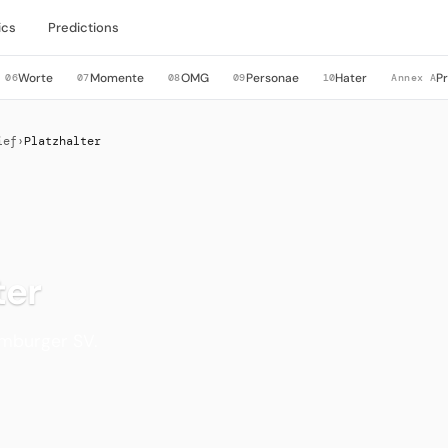
ics
Predictions
Worte
Momente
OMG
Personae
Hater
P
06
07
08
09
10
Annex A
ief
›
Platzhalter
ter
amburger SV.