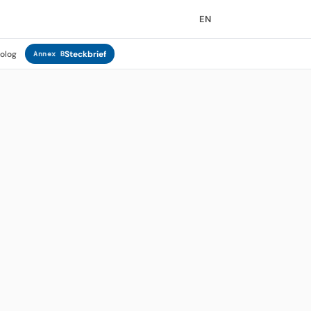
EN
rolog
Steckbrief
Annex B