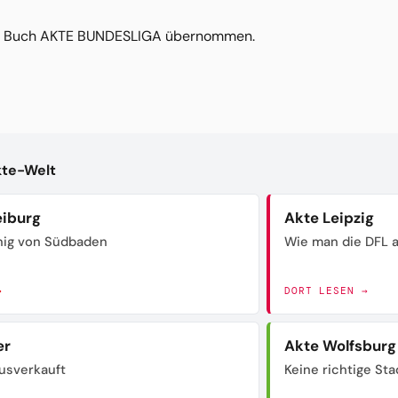
em Buch AKTE BUNDESLIGA übernommen.
kte-Welt
eiburg
Akte Leipzig
nig von Südbaden
Wie man die DFL a
→
DORT LESEN →
er
Akte Wolfsburg
usverkauft
Keine richtige Sta