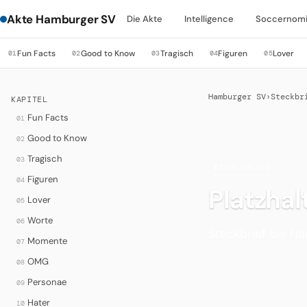
Akte Hamburger SV
Die Akte
Intelligence
Soccernom
Fun Facts
Good to Know
Tragisch
Figuren
Lover
01
02
03
04
05
Hamburger SV
›
Steckbr
KAPITEL
Fun Facts
01
Good to Know
02
Tragisch
03
·
EINFÜHRUNG
Figuren
04
Platzhal
Lover
05
Worte
06
Steckbrief bei H
Momente
07
OMG
08
Personae
09
Hater
10